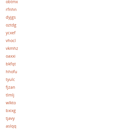
obtmx
rfnhn
dyjgs
oztdg
ycxef
vhocl
vkmhz
oaxxi
bkfqt
hhofu
tyulc
fjzan
tlmlj
wlkto
bxixg
tjavy
aslqq