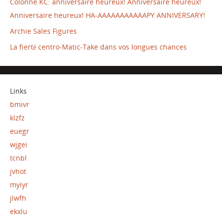
Colonne KC: anniversaire heureux! Anniversaire heureux!
Anniversaire heureux! HA-AAAAAAAAAAAPY ANNIVERSARY!
Archie Sales Figures
La fierté centro-Matic-Take dans vos longues chances
Links
bmivr
klzfz
euegr
wjgei
tcnbl
jvhot
myiyr
jlwfh
ekxlu