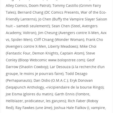
Alley Comics, Doom Patrol); Tommy Castillo (Grimm Fairy
Tales); Bernard Chang (DC Comics Presents, War of the Eco-
Friendly Lanterns); Jo Chen (Buffy the Vampire Slayer Saison
huit – samedi seulement!); Sean Chen (Steel, Avengers
Academy, Voltron); Jim Cheung (Avengers contre X-Men, Avx
vs, Spider-Men); Cliff Chiang (Wonder Woman); Frank Cho
(Avengers contre X-Men, Liberty Meadows); Mike Choi
(Fantastic Four, Demon Knights, Captain Atom); Steve
Conley (Bloop Webcomic www.bolopstree.com); Geof
Darrow (Shaolin Cowboy); Lar Desouza (à la recherche d’un
groupe, le moins je pourrais faire); Todd Dezago
(Perhapanauts); Dan Didio (O.M.A.C.); Eryk Donovan
(Seqapunch Anthology, «récipiendaire de la bourse Ringo);
Joe Eisma (gloires du matin); Garth Ennis (l’ombre,
Hellblazer, prédicateur, les garçons); Rich Faber (Roboy
Red); Ray Fawkes (une âme); Joshua Hale Fialkov (i, vampire,