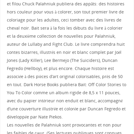
et filou Chuck Palahniuk publiera des appâts: des histoires
hors couleur pour vous à colorer, son tout premier livre de
coloriage pour les adultes, ceci tomber avec des livres de
cheval noir. Bait sera à la fois les débuts du livre à colorier
et la deuxième collection de nouvelles pour Palahniuk,
auteur de Lullaby and Fight Club. Le livre comprendra huit
contes bizarres, illustrés en noir et blanc complet par Joël
Jones (Lady Killer), Lee Bermejo (The Suiciders), Duncan
Fegredo (Hellboy), et plus encore. Chaque histoire est
associée à des pièces d’art original colorisables, près de 50
en tout. Dark Horse Books publiera Bait: Off Color Stories to
You To Color comme un album rigide de 8,5 x 11 pouces,
avec du papier intérieur non enduit et blanc, accompagné
d’une couverture illustrée et colorée par Duncan Fegredo et
développée par Nate Piekos.
Les nouvelles de Palahniuk sont provocantes et non pour
les faibles de cœur. (Ses lectures publiques sont connues