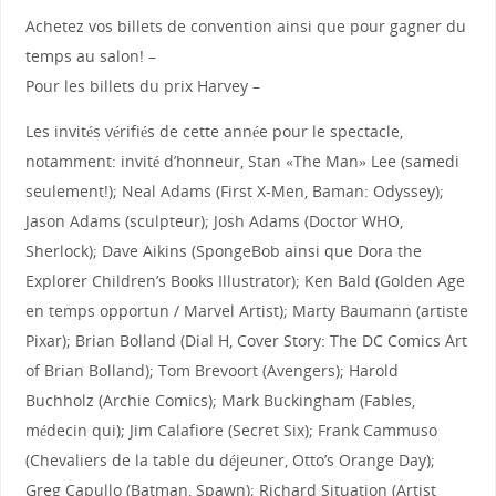
Achetez vos billets de convention ainsi que pour gagner du
temps au salon! –
Pour les billets du prix Harvey –
Les invités vérifiés de cette année pour le spectacle,
notamment: invité d’honneur, Stan «The Man» Lee (samedi
seulement!); Neal Adams (First X-Men, Baman: Odyssey);
Jason Adams (sculpteur); Josh Adams (Doctor WHO,
Sherlock); Dave Aikins (SpongeBob ainsi que Dora the
Explorer Children’s Books Illustrator); Ken Bald (Golden Age
en temps opportun / Marvel Artist); Marty Baumann (artiste
Pixar); Brian Bolland (Dial H, Cover Story: The DC Comics Art
of Brian Bolland); Tom Brevoort (Avengers); Harold
Buchholz (Archie Comics); Mark Buckingham (Fables,
médecin qui); Jim Calafiore (Secret Six); Frank Cammuso
(Chevaliers de la table du déjeuner, Otto’s Orange Day);
Greg Capullo (Batman, Spawn); Richard Situation (Artist