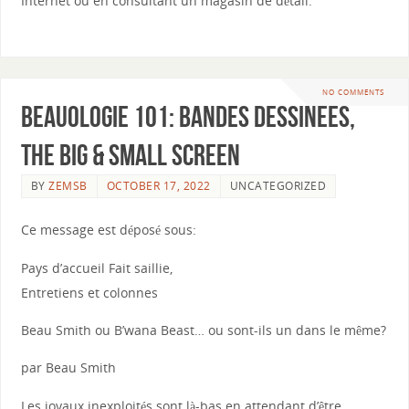
Internet ou en consultant un magasin de détail.
NO COMMENTS
Beauologie 101: bandes dessinées,
The Big & Small Screen
BY
ZEMSB
OCTOBER 17, 2022
UNCATEGORIZED
Ce message est déposé sous:
Pays d’accueil Fait saillie,
Entretiens et colonnes
Beau Smith ou B’wana Beast… ou sont-ils un dans le même?
par Beau Smith
Les joyaux inexploités sont là-bas en attendant d’être