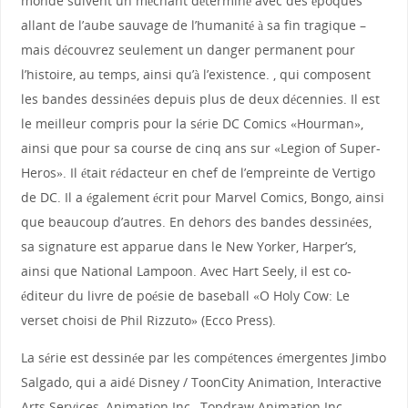
monde suivent un méchant déterminé avec des époques
allant de l’aube sauvage de l’humanité à sa fin tragique –
mais découvrez seulement un danger permanent pour
l’histoire, au temps, ainsi qu’à l’existence. , qui composent
les bandes dessinées depuis plus de deux décennies. Il est
le meilleur compris pour la série DC Comics «Hourman»,
ainsi que pour sa course de cinq ans sur «Legion of Super-
Heros». Il était rédacteur en chef de l’empreinte de Vertigo
de DC. Il a également écrit pour Marvel Comics, Bongo, ainsi
que beaucoup d’autres. En dehors des bandes dessinées,
sa signature est apparue dans le New Yorker, Harper’s,
ainsi que National Lampoon. Avec Hart Seely, il est co-
éditeur du livre de poésie de baseball «O Holy Cow: Le
verset choisi de Phil Rizzuto» (Ecco Press).
La série est dessinée par les compétences émergentes Jimbo
Salgado, qui a aidé Disney / ToonCity Animation, Interactive
Arts Services, Animation Inc., Topdraw Animation Inc.,