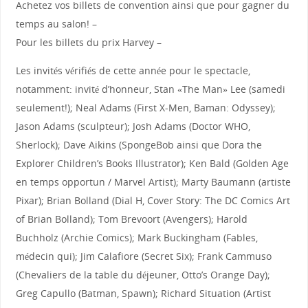
Achetez vos billets de convention ainsi que pour gagner du
temps au salon! –
Pour les billets du prix Harvey –
Les invités vérifiés de cette année pour le spectacle,
notamment: invité d’honneur, Stan «The Man» Lee (samedi
seulement!); Neal Adams (First X-Men, Baman: Odyssey);
Jason Adams (sculpteur); Josh Adams (Doctor WHO,
Sherlock); Dave Aikins (SpongeBob ainsi que Dora the
Explorer Children’s Books Illustrator); Ken Bald (Golden Age
en temps opportun / Marvel Artist); Marty Baumann (artiste
Pixar); Brian Bolland (Dial H, Cover Story: The DC Comics Art
of Brian Bolland); Tom Brevoort (Avengers); Harold
Buchholz (Archie Comics); Mark Buckingham (Fables,
médecin qui); Jim Calafiore (Secret Six); Frank Cammuso
(Chevaliers de la table du déjeuner, Otto’s Orange Day);
Greg Capullo (Batman, Spawn); Richard Situation (Artist