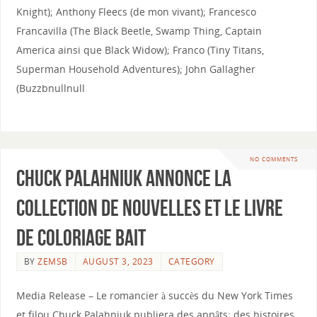
Knight); Anthony Fleecs (de mon vivant); Francesco
Francavilla (The Black Beetle, Swamp Thing, Captain
America ainsi que Black Widow); Franco (Tiny Titans,
Superman Household Adventures); John Gallagher
(Buzzbnullnull
NO COMMENTS
Chuck Palahniuk annonce la
collection de nouvelles et le livre
de coloriage Bait
BY
ZEMSB
AUGUST 3, 2023
CATEGORY
Media Release – Le romancier à succès du New York Times
et filou Chuck Palahniuk publiera des appâts: des histoires