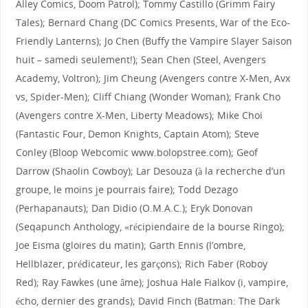
Alley Comics, Doom Patrol); Tommy Castillo (Grimm Fairy
Tales); Bernard Chang (DC Comics Presents, War of the Eco-
Friendly Lanterns); Jo Chen (Buffy the Vampire Slayer Saison
huit – samedi seulement!); Sean Chen (Steel, Avengers
Academy, Voltron); Jim Cheung (Avengers contre X-Men, Avx
vs, Spider-Men); Cliff Chiang (Wonder Woman); Frank Cho
(Avengers contre X-Men, Liberty Meadows); Mike Choi
(Fantastic Four, Demon Knights, Captain Atom); Steve
Conley (Bloop Webcomic www.bolopstree.com); Geof
Darrow (Shaolin Cowboy); Lar Desouza (à la recherche d’un
groupe, le moins je pourrais faire); Todd Dezago
(Perhapanauts); Dan Didio (O.M.A.C.); Eryk Donovan
(Seqapunch Anthology, «récipiendaire de la bourse Ringo);
Joe Eisma (gloires du matin); Garth Ennis (l’ombre,
Hellblazer, prédicateur, les garçons); Rich Faber (Roboy
Red); Ray Fawkes (une âme); Joshua Hale Fialkov (i, vampire,
écho, dernier des grands); David Finch (Batman: The Dark